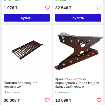
1 976
82 546
₸
₸
Купить
Купить
Кронштейн мостика
Полотно переходного
переходного Grand Line для
мостика 1м
фальцевой кровли
В наличии
В наличии
36 008
13 099
₸
₸