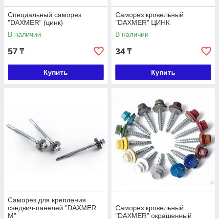
Специальный саморез
Саморез кровельный
"DAXMER" (цинк)
"DAXMER" ЦИНК
В наличии
В наличии
57
34
₸
₸
Купить
Купить
Саморез для крепления
сэндвич-панелей "DAXMER
Саморез кровельный
M"
"DAXMER" окрашенный