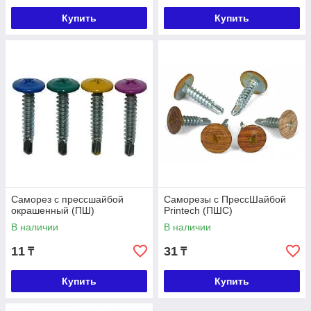
Купить
Купить
Саморез с прессшайбой
Саморезы с ПрессШайбой
окрашенный (ПШ)
Printech (ПШC)
В наличии
В наличии
11
31
₸
₸
Купить
Купить