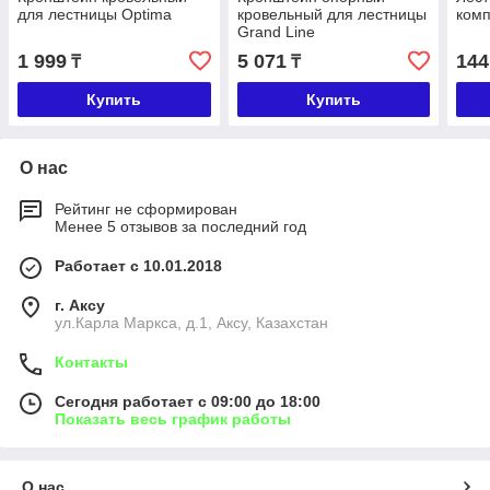
для лестницы Optima
кровельный для лестницы
комп
Grand Line
1 999
5 071
144
₸
₸
Купить
Купить
О нас
Рейтинг не сформирован
Менее 5 отзывов за последний год
Работает с 10.01.2018
г. Аксу
ул.Карла Маркса, д.1, Аксу, Казахстан
Контакты
Сегодня работает с 09:00 до 18:00
Показать весь график работы
О нас