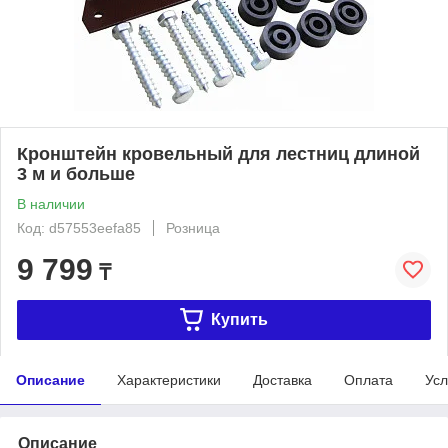
Кронштейн кровельный для лестниц длиной
3 м и больше
В наличии
Код: d57553eefa85
Розница
9 799
₸
Купить
Описание
Характеристики
Доставка
Оплата
Усл
Описание