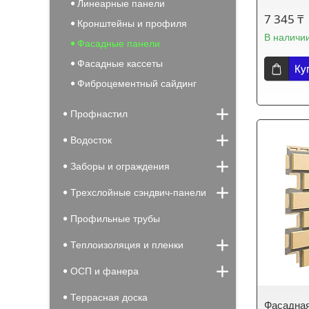
Линеарные панели
7 345 ₸
Кронштейны и профиля
В наличи
Фасадные панели
Фасадные кассеты
Ку
Фиброцементный сайдинг
Профнастил
Водосток
Заборы и ограждения
Трехслойные сэндвич-панели
Профильные трубы
Теплоизоляция и пленки
ОСП и фанера
Террасная доска
Фасадная