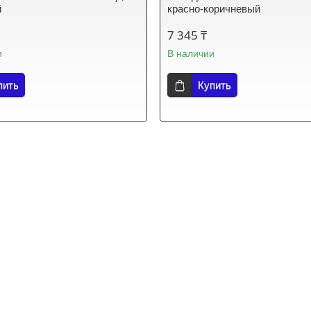
й
красно-коричневый
7 345 ₸
и
В наличии
пить
Купить