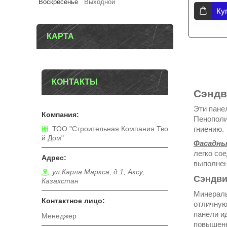
Воскресенье
Выходной
Ку
КАРТА
КОНТАКТЫ
Сэндв
Эти пане
Пенополи
гниению.
ТОО "Строительная Компания Тво
й Дом"
Фасадны
легко со
выполнен
ул.Карла Маркса, д.1, Аксу,
Сэндви
Казахстан
Минераль
отличную 
панели и
Менеджер
повышенн