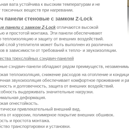
ная вата устойчива к высоким температурам и не
 токсичных веществ при нагревании.
ч панели стеновые с замком Z-Lock
е панели с замком Z-Lock
отличаются высокой
ью и простотой монтажа. Эти панели обеспечивают
 теплоизоляцию и защиту от внешних воздействий.
ий слой утеплителя может быть выполнен из различных
ов в зависимости от требований к тепло- и звукоизоляции.
ства трехслойных сэндвич-панелей
ные сэндвич-панели обладают рядом преимуществ, незаменимы
кая теплоизоляция, снижение расходов на отопление и кондиц
чная звукоизоляция обеспечивает комфортное проживание и ра
ность и долговечность, защита от внешних воздействий.
обность выдерживать значительные нагрузки.
имальная деформация.
кая огнестойкость.
тически привлекательный внешний вид.
та от коррозии, полимерное покрытие внешних обшивок.
ость и простота монтажа.
ство транспортировки и установки.