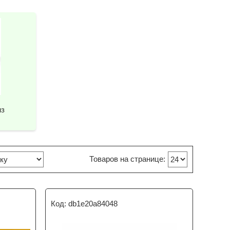
из
db1e20a84048