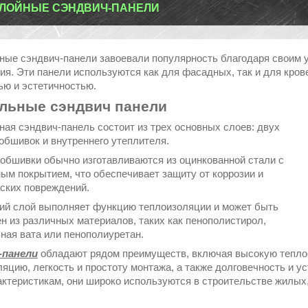
ЛОЙНЫЕ СЭНДВИЧ-ПАНЕЛИ
ные сэндвич-панели завоевали популярность благодаря своим 
ия. Эти панели используются как для фасадных, так и для кров
ью и эстетичностью.
льные сэндвич панели
ная сэндвич-панель состоит из трех основных слоев: двух
обшивок и внутреннего утеплителя.
обшивки обычно изготавливаются из оцинкованной стали с
ым покрытием, что обеспечивает защиту от коррозии и
ских повреждений.
ий слой выполняет функцию теплоизоляции и может быть
ен из различных материалов, таких как пенополистирол,
ная вата или пенополиуретан.
-панели
обладают рядом преимуществ, включая высокую тепло
ляцию, легкость и простоту монтажа, а также долговечность и 
актеристикам, они широко используются в строительстве жилы