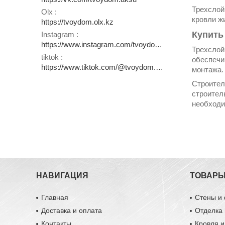
Трехслой
Olx
кровли ж
https://tvoydom.olx.kz
Купить
Instagram
https://www.instagram.com/tvoydom.aksu
Трехслой
tiktok
обеспечи
https://www.tiktok.com/@tvoydom.aksu
монтажа
Строител
строител
необходи
НАВИГАЦИЯ
ТОВАР
Главная
Стены и
Доставка и оплата
Отделка 
Контакты
Кровля 