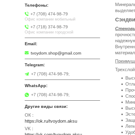
Минераль
выделяет
+7 (708) 474-98-79
Сэндви
Офис компании мобильный
+7 (718) 374-98-79
Стеновы
Офис компании городской
прочност
надежную
Внутренн
материал
tvoydom.shop@gmail.com
Преимуще
Трехслой
+7 (708) 474-98-79;
Высо
Отли
Проч
+7 (708) 474-98-79;
Спос
Мин
Высо
Эсте
ОК
Защи
https://ok.ru/tvoydom.aksu
Легк
VK
Удоб
https://vk.com/tvoydom.aksu