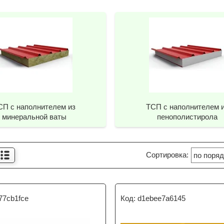
СП с наполнителем из
ТСП с наполнителем 
минеральной ваты
пенополистирола
77cb1fce
d1ebee7a6145