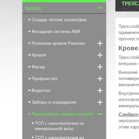
ТРЕХС
Каталог
Спадар теплая штукатурка
Трехслой
Фасадная система АМК
применен
прочност
Рулонная кровля Ризолин
Крове
Кровля
Трехслой
внешних 
Фасад
Внешние 
полимерн
Профнастил
механиче
Водосток
Внутренн
изготовл
Заборы и ограждения
минераль
Трехслойные сэндвич-панели
Сэндвич
звукоизо
ТСП с наполнителем из
этим хар
минеральной ваты
ТСП с наполнителем из