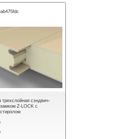
eab475fdc
 трехслойная сэндвич-
 замком Z-LOCK с
истиролом
₸
и