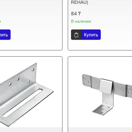
REHAU)
84 ₸
и
В наличии
пить
Купить