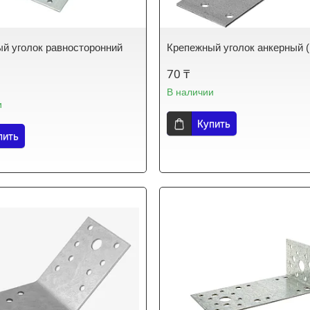
й уголок равносторонний
Крепежный уголок анкерный 
70 ₸
В наличии
и
Купить
пить