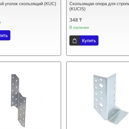
й уголок скользящий (KUC)
Скользящая опора для строп
(KUCIS)
348 ₸
и
В наличии
пить
Купить