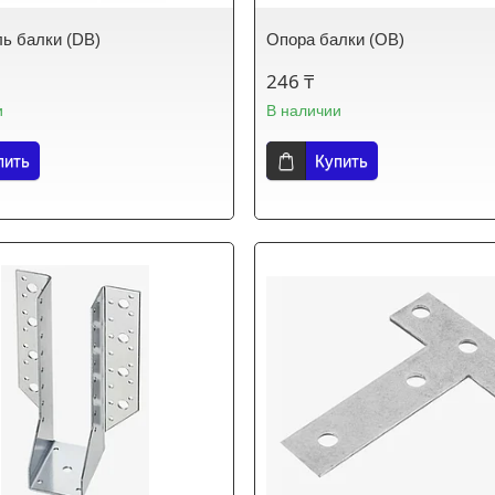
ь балки (DB)
Опора балки (OB)
246 ₸
и
В наличии
пить
Купить