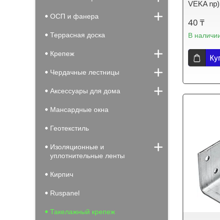
VEKA np)
ОСП и фанера
40 ₸
Террасная доска
В наличи
Крепеж
Ку
Чердачные лестницы
Аксессуары для дома
Мансардные окна
Геотекстиль
Изоляционные и
уплотнительные ленты
Кирпич
Ruspanel
Такелажный крепеж