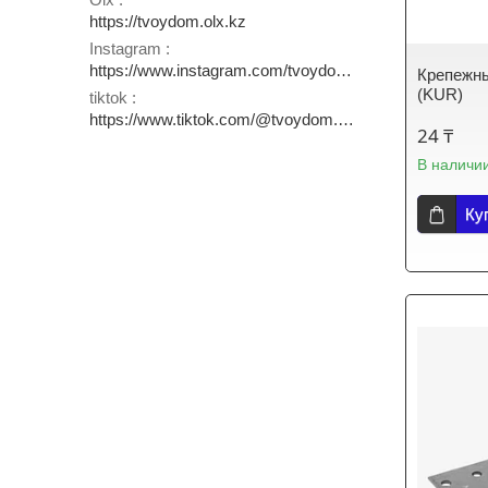
https://tvoydom.olx.kz
Instagram
https://www.instagram.com/tvoydom.aksu
Крепежны
(KUR)
tiktok
https://www.tiktok.com/@tvoydom.aksu
24 ₸
В наличи
Ку