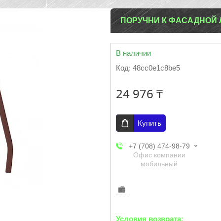
ПОРУЧНИ К ФАСАДНОЙ 
В наличии
Код:
48cc0e1c8be5
24 976 ₸
Купить
+7 (708) 474-98-79
Офис компании
мобильный