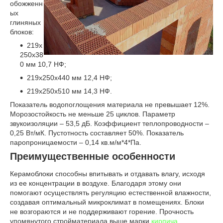
обожженн
ых
глиняных
блоков:
219х
250х38
0 мм 10,7 НФ;
219х250х440 мм 12,4 НФ;
219х250х510 мм 14,3 НФ.
Показатель водопоглощения материала не превышает 12%.
Морозостойкость не меньше 25 циклов. Параметр
звукоизоляции – 53,5 дБ. Коэффициент теплопроводности –
0,25 Вт/мК. Пустотность составляет 50%. Показатель
паропроницаемости – 0,14 кв.м/м*4*Па.
Преимущественные особенности
Керамоблоки способны впитывать и отдавать влагу, исходя
из ее концентрации в воздухе. Благодаря этому они
помогают осуществлять регуляцию естественной влажности,
создавая оптимальный микроклимат в помещениях. Блоки
не возгораются и не поддерживают горение. Прочность
упомянутого стройматериала выше марки
кирпича
,