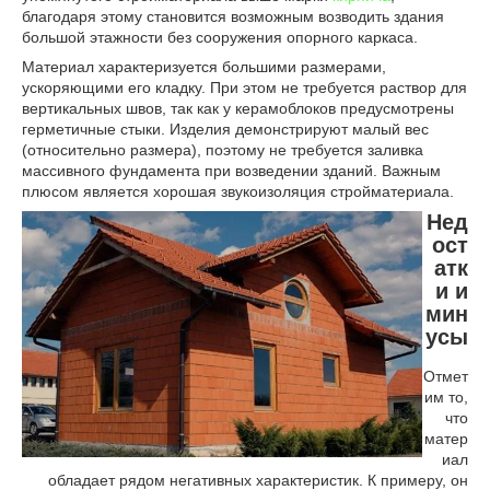
благодаря этому становится возможным возводить здания
большой этажности без сооружения опорного каркаса.
Материал характеризуется большими размерами,
ускоряющими его кладку. При этом не требуется раствор для
вертикальных швов, так как у керамоблоков предусмотрены
герметичные стыки. Изделия демонстрируют малый вес
(относительно размера), поэтому не требуется заливка
массивного фундамента при возведении зданий. Важным
плюсом является хорошая звукоизоляция стройматериала.
Нед
ост
атк
и и
мин
усы
Отмет
им то,
что
матер
иал
обладает рядом негативных характеристик. К примеру, он