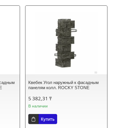
асадным
Квебек Угол наружный к фасадным
E
панелям колл. ROCKY STONE
5 382,31 ₸
В наличии
Купить