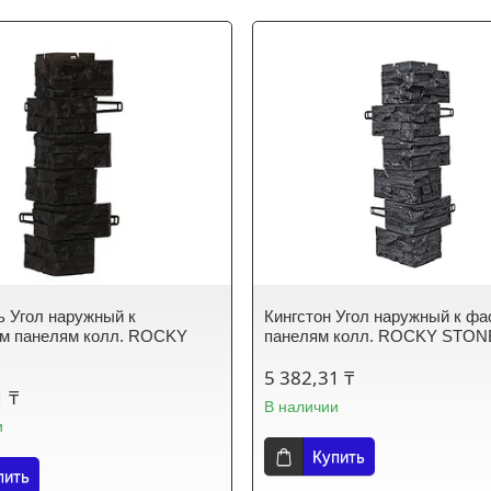
 Угол наружный к
Кингстон Угол наружный к ф
м панелям колл. ROCKY
панелям колл. ROCKY STON
5 382,31 ₸
1 ₸
В наличии
и
Купить
пить