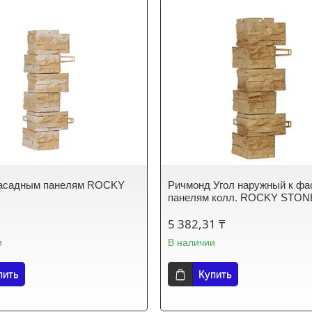
фасадным панелям ROCKY
Ричмонд Угол наружный к ф
панелям колл. ROCKY STON
5 382,31 ₸
и
В наличии
пить
Купить