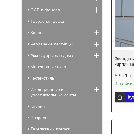
ОСП и фанера
Террасная доска
Крепеж
Чердачные лестницы
Аксессуары для дома
Фасадна
кирпич В
Мансардные окна
6 921 ₸
Геотекстиль
В наличи
Изоляционные и
уплотнительные ленты
Ку
Кирпич
Ruspanel
Такелажный крепеж