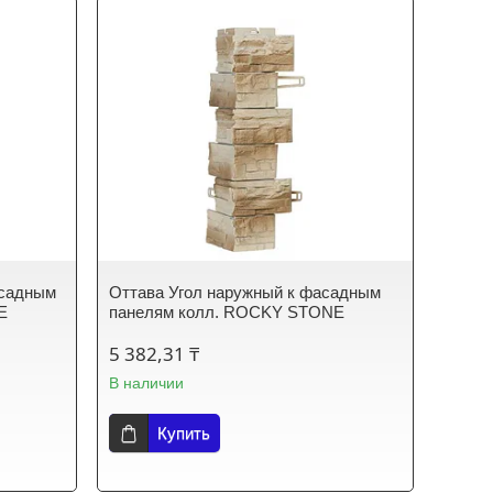
асадным
Оттава Угол наружный к фасадным
E
панелям колл. ROCKY STONE
5 382,31 ₸
В наличии
Купить