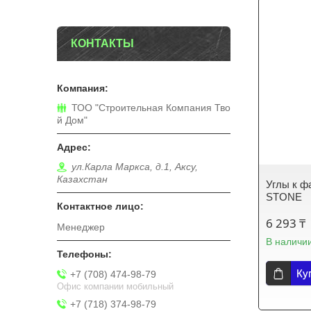
КОНТАКТЫ
ТОО "Строительная Компания Тво
й Дом"
ул.Карла Маркса, д.1, Аксу,
Казахстан
Углы к 
STONE
6 293 ₸
Менеджер
В наличи
Ку
+7 (708) 474-98-79
Офис компании мобильный
+7 (718) 374-98-79