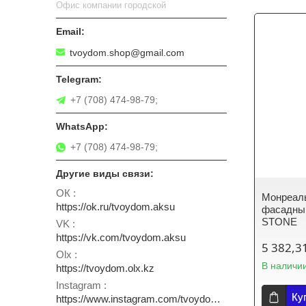
Офис компании городской
tvoydom.shop@gmail.com
+7 (708) 474-98-79;
+7 (708) 474-98-79;
ОК
Монреаль
https://ok.ru/tvoydom.aksu
фасадны
STONE
VK
https://vk.com/tvoydom.aksu
5 382,3
Olx
В наличи
https://tvoydom.olx.kz
Instagram
Ку
https://www.instagram.com/tvoydom.aksu