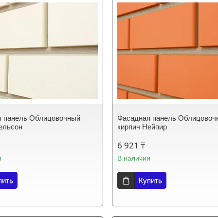
я панель Облицовочный
Фасадная панель Облицовоч
ельсон
кирпич Нейпир
6 921 ₸
и
В наличии
пить
Купить