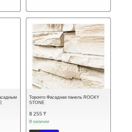
асадным
Торонто Фасадная панель ROCKY
E
STONE
8 255 ₸
В наличии