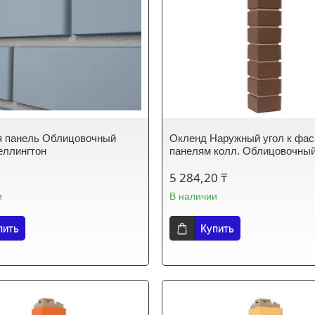
я панель Облицовочный
Окленд Наружный угол к фа
еллингтон
панелям колл. Облицовочный
5 284,20 ₸
и
В наличии
пить
Купить