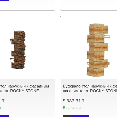
Угол наружный к фасадным
Буффало Угол наружный к ф
 колл. ROCKY STONE
панелям колл. ROCKY STON
1 ₸
5 382,31 ₸
и
В наличии