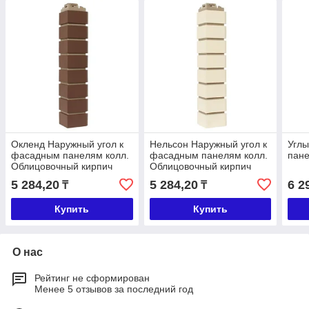
Окленд Наружный угол к
Нельсон Наружный угол к
Угл
фасадным панелям колл.
фасадным панелям колл.
пан
Облицовочный кирпич
Облицовочный кирпич
5 284,20
5 284,20
6 2
₸
₸
Купить
Купить
О нас
Рейтинг не сформирован
Менее 5 отзывов за последний год