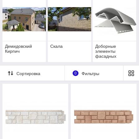
Демидовский
Скала
Доборные
Кирпич
элементы
фасадных
панелей "Я
Фасад"
Сортировка
0
Фильтры