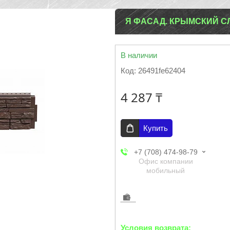
Я ФАСАД. КРЫМСКИЙ С
В наличии
Код:
26491fe62404
4 287 ₸
Купить
+7 (708) 474-98-79
Офис компании
мобильный