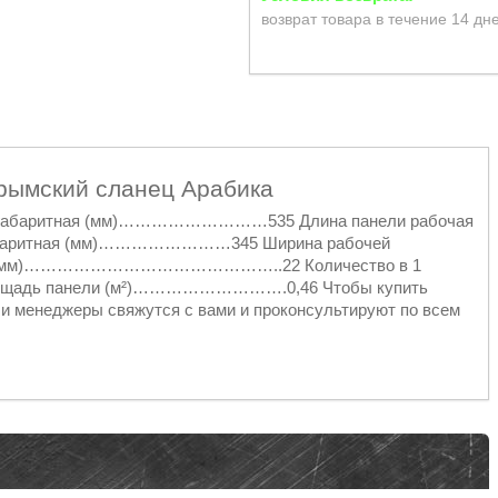
возврат товара в течение 14 дн
рымский сланец Арабика
ели габаритная (мм)………………………535 Длина панели рабочая
ритная (мм)……………………345 Ширина рабочей
ли (мм)………………………………………..22 Количество в 1
щадь панели (м²)……………………….0,46 Чтобы купить
ши менеджеры свяжутся с вами и проконсультируют по всем