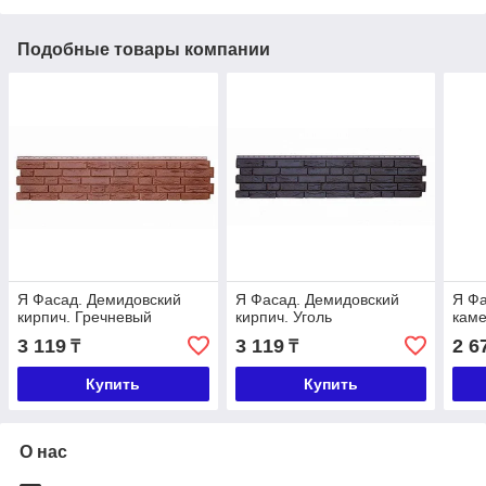
Подобные товары компании
Я Фасад. Демидовский
Я Фасад. Демидовский
Я Фа
кирпич. Гречневый
кирпич. Уголь
каме
3 119
3 119
2 6
₸
₸
Купить
Купить
О нас