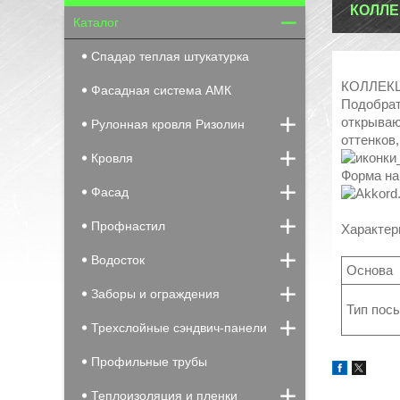
КОЛЛЕ
Каталог
Спадар теплая штукатурка
КОЛЛЕК
Фасадная система АМК
Подобрат
открываю
Рулонная кровля Ризолин
оттенков
Кровля
Форма на
Фасад
Профнастил
Характер
Водосток
Основ
Заборы и ограждения
Тип по
Трехслойные сэндвич-панели
Профильные трубы
Теплоизоляция и пленки