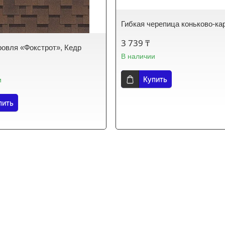
Гибкая черепица коньково-ка
3 739 ₸
ровля «Фокстрот», Кедр
В наличии
Купить
и
пить