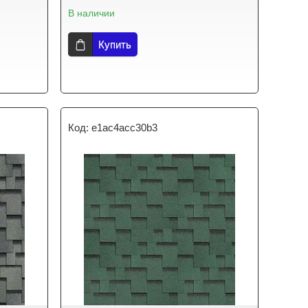
В наличии
Купить
e1ac4acc30b3