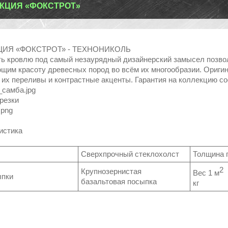
КЦИЯ «ФОКСТРОТ»
ЦИЯ «ФОКСТРОТ» - ТЕХНОНИКОЛЬ
ь кровлю под самый незаурядный дизайнерский замысел позво
щим красоту древесных пород во всём их многообразии. Оригин
, их переливы и контрастные акценты. Гарантия на коллекцию со
резки
истика
а
Сверхпрочный стеклохолст
Толщина 
2
Крупнозернистая
Вес 1 м
г
сыпки
базальтовая посыпка
кг