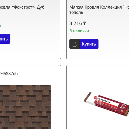
ровля «Фокстрот», Дуб
Мягкая Кровля Коллекция "Фо
тополь
3 216 ₸
и
В наличии
пить
Купить
a9f5937db