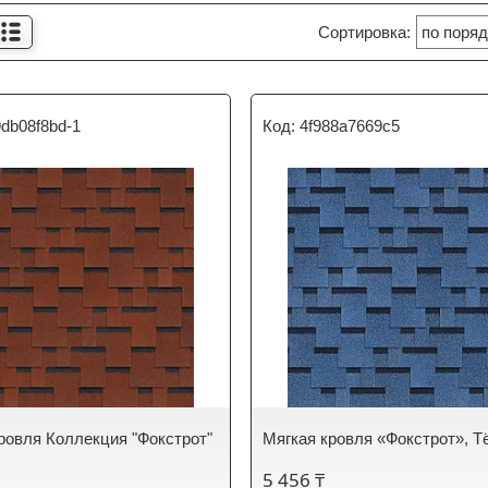
db08f8bd-1
4f988a7669c5
ровля Коллекция "Фокстрот"
Мягкая кровля «Фокстрот», Т
5 456 ₸