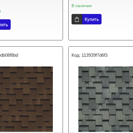
В наличии
и
Купить
пить
9db08f8bd
113939f7d6f3