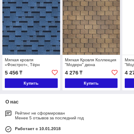
Мягкая кровля
Мягкая Кровля Коллекция
Мягк
«Фокстрот», Тёрн
"Модерн" дюна
"Мо
5 456
4 276
4 2
₸
₸
Купить
Купить
О нас
Рейтинг не сформирован
Менее 5 отзывов за последний год
Работает с 10.01.2018