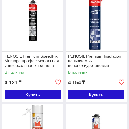
PENOSIL Premium SpeedFix
PENOSIL Premium Insulation
Montage профессиональная
напыляемый
универсальная клей-пена,
пенополиуретановый
750 мл
утеплитель, 890 мл
В наличии
В наличии
4 121
4 154
₸
₸
Купить
Купить