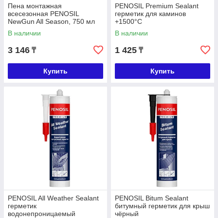
Пена монтажная
PENOSIL Premium Sealant
всесезонная PENOSIL
герметик для каминов
NewGun All Season, 750 мл
+1500°C
В наличии
В наличии
3 146
1 425
₸
₸
Купить
Купить
PENOSIL All Weather Sealant
PENOSIL Bitum Sealant
герметик
битумный герметик для крыш
водонепроницаемый
чёрный