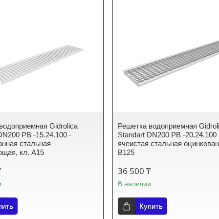
водоприемная Gidrolica
Решетка водоприемная Gidrol
DN200 РВ -15.24.100 -
Standart DN200 РВ -20.24.100 
нная стальная
ячеистая стальная оцинкован
щая, кл. А15
В125
₸
36 500 ₸
и
В наличии
пить
Купить