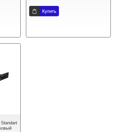
Купить
 Standart
иковый