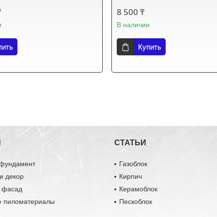
₸
8 500 ₸
и
В наличии
пить
Купить
Ы
СТАТЬИ
 фундамент
Газоблок
и декор
Кирпич
и фасад
Керамоблок
е пиломатериалы
Пескоблок