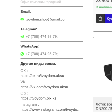
28 500 
Офис компании городской
В наличи
Ку
tvoydom.shop@gmail.com
+7 (708) 474-98-79;
+7 (708) 474-98-79;
ОК
https://ok.ru/tvoydom.aksu
VK
https://vk.com/tvoydom.aksu
Olx
https://tvoydom.olx.kz
Лоток вод
Instagram
DN200 ЛВ
https://www.instagram.com/tvoydom.aksu