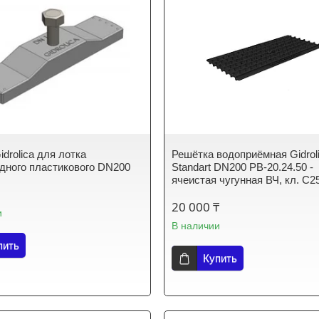
drolica для лотка
Решётка водоприёмная Gidrol
дного пластикового DN200
Standart DN200 РВ-20.24.50 -
ячеистая чугунная ВЧ, кл. С2
20 000 ₸
и
В наличии
пить
Купить