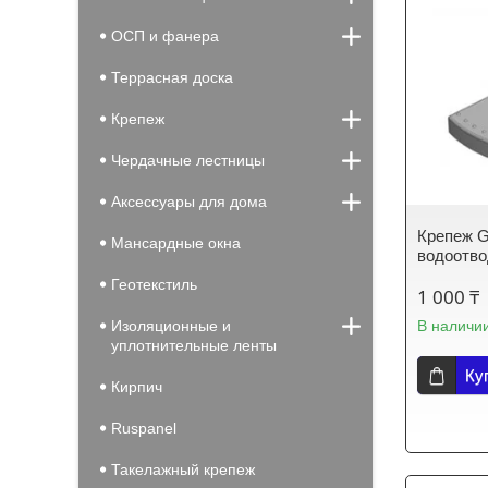
ОСП и фанера
Террасная доска
Крепеж
Чердачные лестницы
Аксессуары для дома
Крепеж Gi
Мансардные окна
водоотво
Геотекстиль
1 000 ₸
Изоляционные и
В наличи
уплотнительные ленты
Ку
Кирпич
Ruspanel
Такелажный крепеж