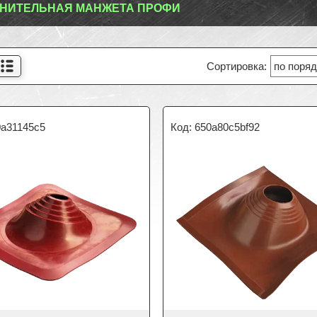
НИТЕЛЬНАЯ МАНЖЕТА ПРОФИ
0a31145c5
650a80c5bf92