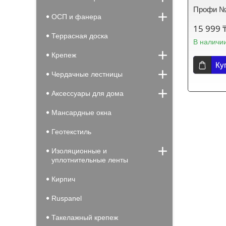
Профи 
ОСП и фанера
15 999 
Террасная доска
В наличи
Крепеж
Ку
Чердачные лестницы
Аксессуары для дома
Мансардные окна
Геотекстиль
Изоляционные и
уплотнительные ленты
Кирпич
Ruspanel
Такелажный крепеж