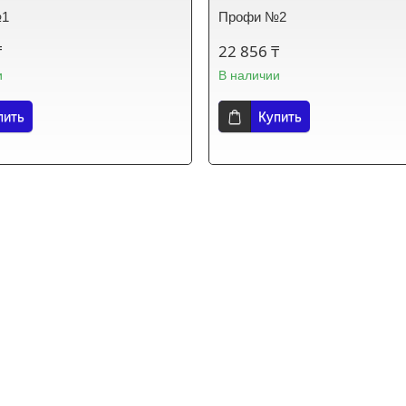
№1
Профи №2
₸
22 856 ₸
и
В наличии
пить
Купить