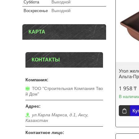
Суббота
Выходной
Воскресенье
Выходной
КАРТА
КОНТАКТЫ
Угол жел
Альта-П
1 958 ₸
ТОО "Строительная Компания Тво
й Дом"
В наличи
Ку
ул.Карла Маркса, д.1, Аксу,
Казахстан