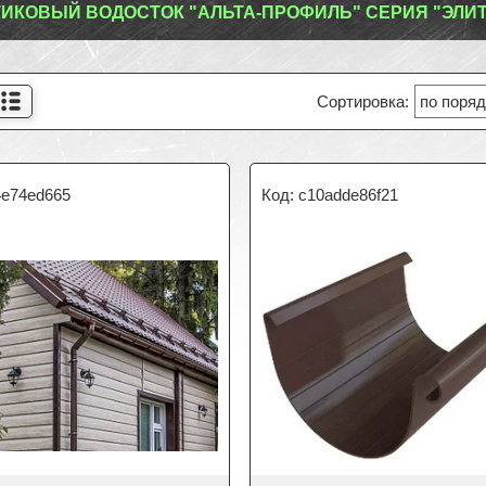
ИКОВЫЙ ВОДОСТОК "АЛЬТА-ПРОФИЛЬ" СЕРИЯ "ЭЛИТ
4e74ed665
c10adde86f21