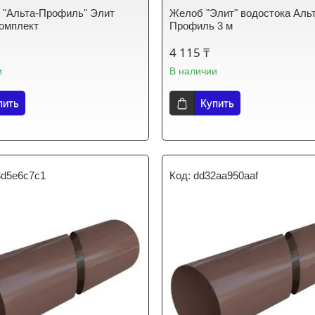
 "Альта-Профиль" Элит
Желоб "Элит" водостока Аль
омплект
Профиль 3 м
4 115 ₸
и
В наличии
пить
Купить
3d5e6c7c1
dd32aa950aaf