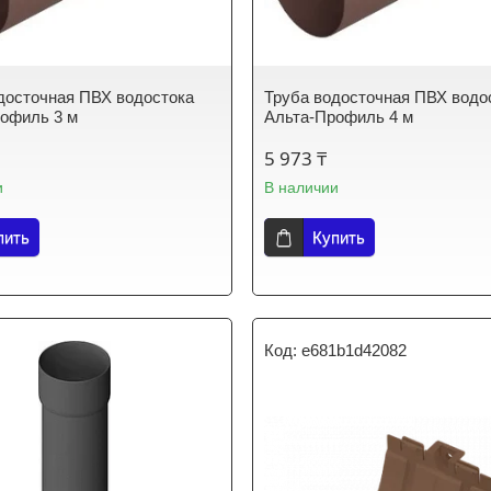
досточная ПВХ водостока
Труба водосточная ПВХ водо
офиль 3 м
Альта-Профиль 4 м
5 973 ₸
и
В наличии
пить
Купить
e681b1d42082