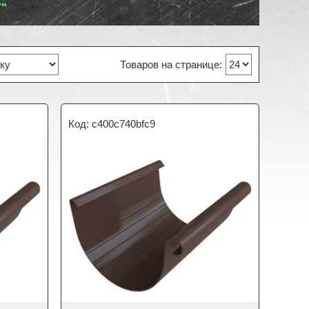
"
c400c740bfc9