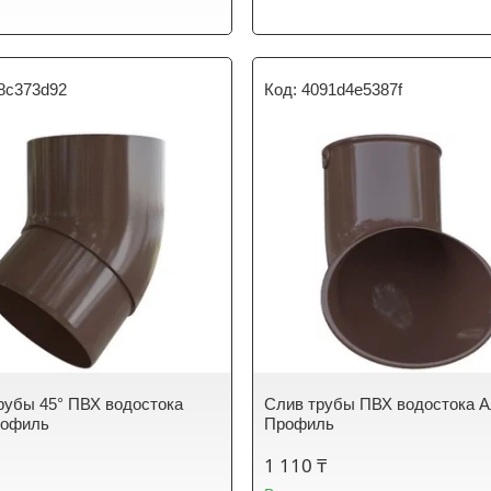
78c373d92
4091d4e5387f
рубы 45° ПВХ водостока
Слив трубы ПВХ водостока А
рофиль
Профиль
1 110 ₸