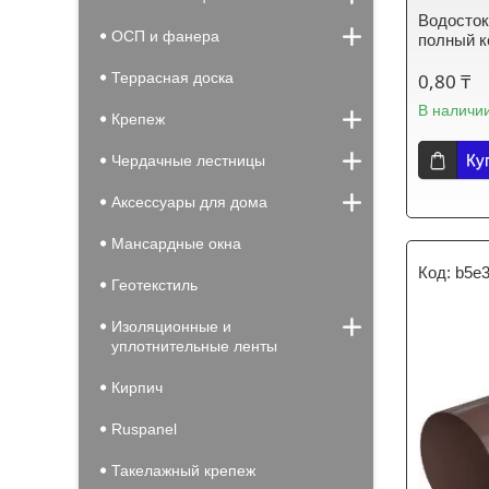
Водосток
ОСП и фанера
полный к
Террасная доска
0,80 ₸
В наличи
Крепеж
Ку
Чердачные лестницы
Аксессуары для дома
Мансардные окна
b5e
Геотекстиль
Изоляционные и
уплотнительные ленты
Кирпич
Ruspanel
Такелажный крепеж