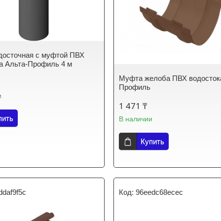
досточная с муфтой ПВХ
а Альта-Профиль 4 м
Муфта желоба ПВХ водосток
Профиль
и
1 471 ₸
пить
В наличии
Купить
ddaf9f5c
96eedc68ecec