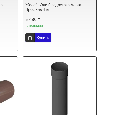
та-
Желоб "Элит" водостока Альта-
Профиль 4 м
5 486 ₸
В наличии
Купить