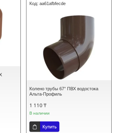
aa61afbfecde
Х
Колено трубы 67° ПВХ водостока
Альта-Профиль
1 110 ₸
В наличии
Купить