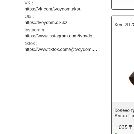
VK
https://vk.com/tvoydom.aksu
Olx
https://tvoydom.olx.kz
2f1
Instagram
https://www.instagram.com/tvoydom.aksu
tiktok
https://www.tiktok.com/@tvoydom.aksu
Колено т
Альта-П
1 035 ₸