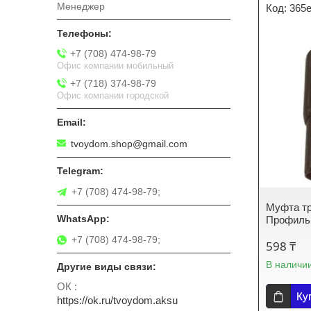
Менеджер
365
+7 (708) 474-98-79
Офис компании мобильный
+7 (718) 374-98-79
Офис компании городской
tvoydom.shop@gmail.com
+7 (708) 474-98-79;
Муфта тр
Профиль
+7 (708) 474-98-79;
598 ₸
В наличи
ОК
Ку
https://ok.ru/tvoydom.aksu