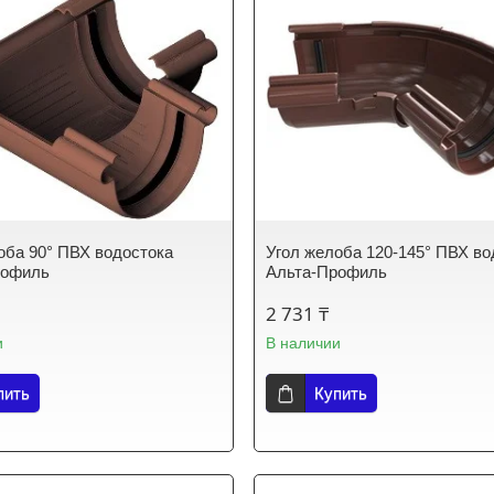
оба 90° ПВХ водостока
Угол желоба 120-145° ПВХ во
рофиль
Альта-Профиль
2 731 ₸
и
В наличии
пить
Купить