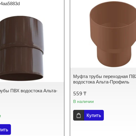
e4aa5883d
Муфта трубы переходная ПВ
водостока Альта-Профиль
убы ПВХ водостока Альта-
559 ₸
В наличии
Купить
и
пить