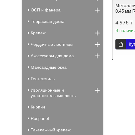
Металло
ОСП и фанера
0,45 мм 
Террасная доска
4 976 ₸
В наличи
Крепеж
Ку
Чердачные лестницы
Аксессуары для дома
Мансардные окна
Геотекстиль
Изоляционные и
уплотнительные ленты
Кирпич
Ruspanel
Такелажный крепеж