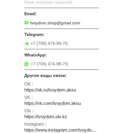
Офис компании городской
tvoydom.shop@gmail.com
+7 (708) 474-98-79;
+7 (708) 474-98-79;
ОК
https://ok.ru/tvoydom.aksu
VK
https://vk.com/tvoydom.aksu
Olx
https://tvoydom.olx.kz
Instagram
https://www.instagram.com/tvoydom.aksu