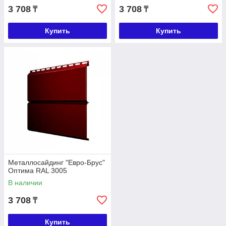
3 708
3 708
₸
₸
Купить
Купить
Металлосайдинг "Евро-Брус"
Оптима RAL 3005
В наличии
3 708
₸
Купить