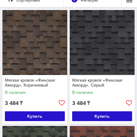
Характеристика
Основа
Сверхпрочны
Толщина
3,3(±0,2)
й
гонта, мм
стеклохолст
Тип посыпки
Крупнозерни
Вес 1 м
2
9,5
стая
готового покр
базальтовая
ытия, кг
посыпка
Мягкая кровля «Финская
Мягкая кровля «Финская
Аккорд», Коричневый
Аккорд», Серый
В наличии
В наличии
3 484
3 484
₸
₸
Купить
Купить