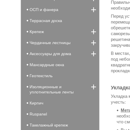
Правильн
необход
ОСП и фанера
Перед ус
Террасная доска
перемеща
обрешетк
Крепеж
саморезы
решетина
Чердачные лестницы
закручив
В местах
Аксессуары для дома
под небо
квадратн
Мансардные окна
прокладк
Геотекстиль
Изоляционные и
Укладк
уплотнительные ленты
Укладка 
учесть:
Кирпич
Мет
Ruspanel
необхо
что см
Такелажный крепеж
Вы м