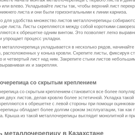
 или влево. Укладывайте листы так, чтобы верхний лист перек
нижнего листа и они были горизонтальными к линии карниза.
о для удобства множество листов металлочерепицы собираютс
ыре листа. Листы скрепляются между собой короткими саморез
ляются к обрешетке одним винтом. Это позволяет легко выравн
и упрощает процесс укладки.
 металлочерепица укладывается в несколько рядов, начинайте
, расположенных у конька кровли. Скрепите листы, фиксируя ст
о и четвертый лист над ним. Закрепите стыки листов небольш
выравнивая их и закрепляя.
очерепица со скрытым креплением
ерепица со скрытым креплением становится все более популяр
ия двух листов, делая кровлю более эстетичной. Укладка тако
крепляются к обрешетке с левой стороны при помощи оцинкован
ерепицы обладает более долгим сроком эксплуатации, так как п
а. Крыша из такой металлочерепицы выглядит монолитной и пр
ь металлочерепицу в Казахстане