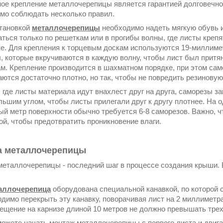
ое крепление металлочерепицы является гарантией долговечно
имо
соблюдать несколько правил.
тановкой
металлочерепицы
необходимо надеть мягкую обувь 
ться только по решеткам или в прогибы волны, где листы крепя
е. Для крепления к торцевым доскам используются 19-миллим
, которые вкручиваются в каждую волну, чтобы лист был притян
м. Крепление производится в шахматном порядке, при этом са
аются достаточно плотно, но так, чтобы не повредить резиновую
, где листы материала идут внахлест друг на друга, саморезы з
льшим углом, чтобы листы прилегали друг к другу плотнее. На 
ый метр поверхности обычно требуется 6-8 саморезов. Важно,
ой, чтобы предотвратить проникновение влаги.
а металлочерепицы
металлочерепицы - последний шаг в процессе создания крыши. 
аллочерепица
оборудована специальной канавкой, по которой 
димо перекрыть эту канавку, поворачивая лист на 2 миллиметр
ещение на карнизе длиной 10 метров не должно превышать трех
ожете начать монтаж металлочерепицы с первого листа и двиг