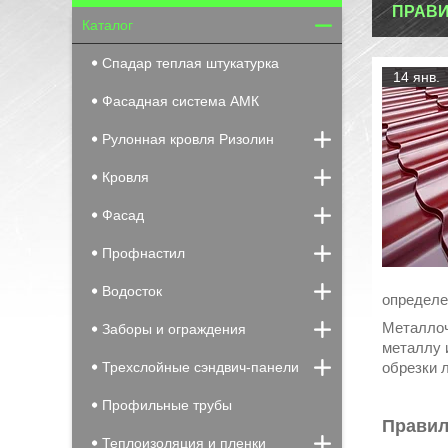
ПРАВИ
Каталог
Спадар теплая штукатурка
14 янв.
Фасадная система АМК
Рулонная кровля Ризолин
Кровля
Фасад
Профнастил
Водосток
определе
Металлоч
Заборы и ограждения
металлу 
обрезки 
Трехслойные сэндвич-панели
Профильные трубы
Правил
Теплоизоляция и пленки