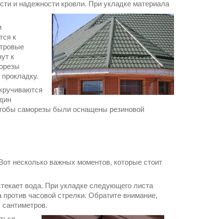
сти и надежности кровли. При укладке материала
и
тся к
етровые
ут к
морезы
 прокладку.
акручиваются
один
 чтобы саморезы были оснащены резиновой
Вот несколько важных моментов, которые стоит
стекает вода. При укладке следующего листа
а против часовой стрелки. Обратите внимание,
 сантиметров.
аться