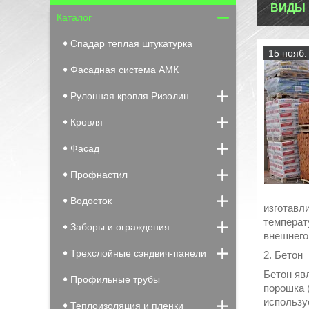
ВИДЫ 
Каталог
Спадар теплая штукатурка
15 нояб.
Фасадная система АМК
Рулонная кровля Ризолин
Кровля
Фасад
Профнастил
Водосток
изготавл
температ
Заборы и ограждения
внешнего
Трехслойные сэндвич-панели
2. Бетон
Бетон яв
Профильные трубы
порошка 
использу
Теплоизоляция и пленки