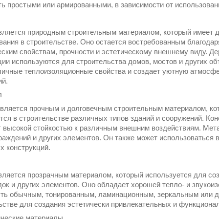
ть простыми или армированными, в зависимости от использован
вляется природным строительным материалом, который имеет 
вания в строительстве. Оно остается востребованным благодар
еским свойствам, прочности и эстетическому внешнему виду. Д
ции используются для строительства домов, мостов и других об
личные теплоизоляционные свойства и создает уютную атмосфе
й.
л
вляется прочным и долговечным строительным материалом, ко
тся в строительстве различных типов зданий и сооружений. Кон
 высокой стойкостью к различным внешним воздействиям. Метал
граждений и других элементов. Он также может использоваться 
х конструкций.
вляется прозрачным материалом, который используется для соз
док и других элементов. Оно обладает хорошей тепло- и звукои
ть обычным, тонированным, ламинационным, зеркальным или д
ьстве для создания эстетически привлекательных и функциона
ические материалы