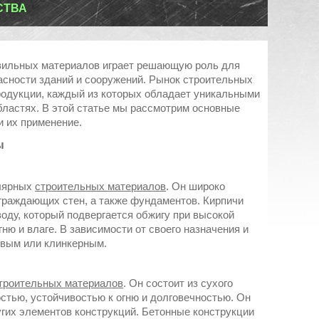
СТВА
вильных материалов играет решающую роль для
пасности зданий и сооружений. Рынок строительных
родукции, каждый из которых обладает уникальными
бластях. В этой статье мы рассмотрим основные
 их применение.
ы
улярных
строительных материалов
. Он широко
граждающих стен, а также фундаментов. Кирпичи
 воду, который подвергается обжигу при высокой
ню и влаге. В зависимости от своего назначения и
евым или клинкерным.
троительных материалов
. Он состоит из сухого
остью, устойчивостью к огню и долговечностью. Он
угих элементов конструкций. Бетонные конструкции