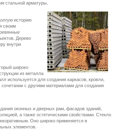
ия стальной арматуры.
долгую историю
я своим
еревянные
ъектов. Дерево
ру внутри
торый широко
струкции из металла
л используется для создания каркасов, кровли,
в сочетании с другими материалами для создания
дания оконных и дверных рам, фасадов зданий,
золяцией, а также эстетическими свойствами. Стекло
екоративным. Оно широко применяется в
льных элементов.