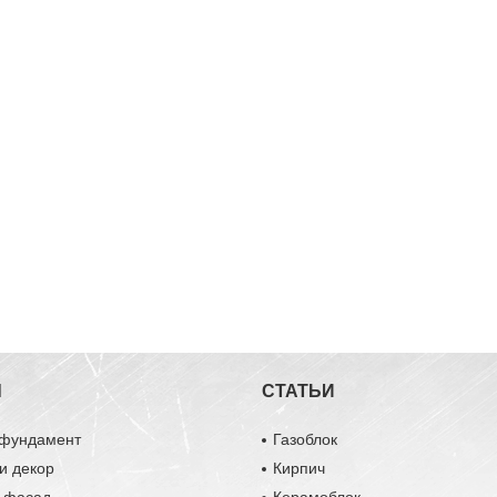
Ы
СТАТЬИ
 фундамент
Газоблок
и декор
Кирпич
и фасад
Керамоблок