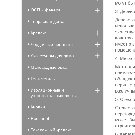
могут бы
ОСП и фанера
3. Дерево
Дерево я
Террасная доска
использо
экологич
Крепеж
конструк
имеет от
Чердачные лестницы
помещени
Аксессуары для дома
4. Метал
Металл я
Мансардные окна
применяе
обладают
Геотекстиль
перил, о
Изоляционные и
различны
уплотнительные ленты
5. Стекло
Кирпич
Стекло я
перегоро
Ruspanel
может бы
строител
Такелажный крепеж
6. Керам