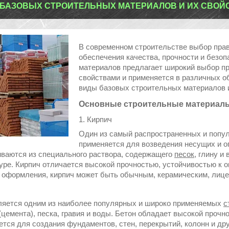
БАЗОВЫХ СТРОИТЕЛЬНЫХ МАТЕРИАЛОВ И ИХ СВОЙ
В современном строительстве выбор пра
обеспечения качества, прочности и безо
материалов предлагает широкий выбор п
свойствами и применяется в различных о
виды базовых строительных материалов и
Основные строительные материал
1. Кирпич
Один из самый распространенных и поп
применяется для возведения несущих и о
иваются из специального раствора, содержащего
песок
, глину и
уре. Кирпич отличается высокой прочностью, устойчивостью к ог
 оформления, кирпич может быть обычным, керамическим, лиц
ляется одним из наиболее популярных и широко применяемых
с
(цемента), песка, гравия и воды. Бетон обладает высокой прочн
ется для создания фундаментов, стен, перекрытий, колонн и др