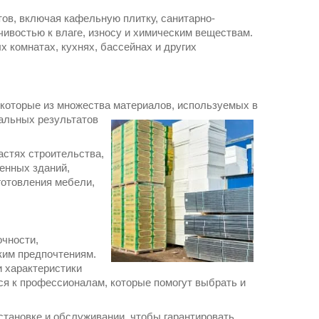
ов, включая кафельную плитку, санитарно-
ивостью к влаге, износу и химическим веществам.
 комнатах, кухнях, бассейнах и других
оторые из множества материалов, используемых в
альных результатов
стях строительства,
енных зданий,
готовления мебели,
очности,
ским предпочтениям.
и характеристики
ся к профессионалам, которые помогут выбрать и
становке и обслуживании, чтобы гарантировать