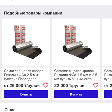
Подобные товары компании
Самоклеящаяся кровля
Самоклеящаяся кровля
Сам
Ризолин ФСа 2.5 мм
Ризолин ФСа 1.5 мм и 2.5
Ризо
купить в Павлодаре
мм купить в Шымкенте
купи
26 000
22 000
от
₸/рулон
₸/рулон
от
Купить
Купить
О нас