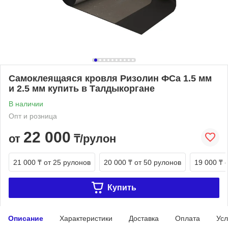
Самоклеящаяся кровля Ризолин ФСа 1.5 мм
и 2.5 мм купить в Талдыкоргане
В наличии
Опт и розница
22 000
от
₸/рулон
21 000 ₸
от 25 рулонов
20 000 ₸
от 50 рулонов
19 000 ₸
Купить
Описание
Характеристики
Доставка
Оплата
Усл