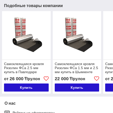
Подобные товары компании
Самоклеящаяся кровля
Самоклеящаяся кровля
Сам
Ризолин ФСа 2.5 мм
Ризолин ФСа 1.5 мм и 2.5
Ризо
купить в Павлодаре
мм купить в Шымкенте
купи
26 000
22 000
от
₸/рулон
₸/рулон
от
Купить
Купить
О нас
Рейтинг не сформирован