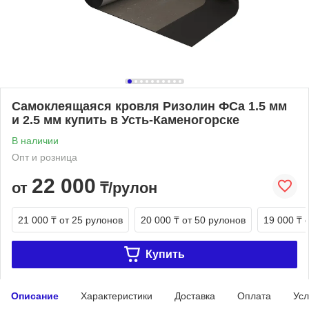
Самоклеящаяся кровля Ризолин ФСа 1.5 мм
и 2.5 мм купить в Усть-Каменогорске
В наличии
Опт и розница
22 000
от
₸/рулон
21 000 ₸
от 25 рулонов
20 000 ₸
от 50 рулонов
19 000 ₸
Купить
Описание
Характеристики
Доставка
Оплата
Усл