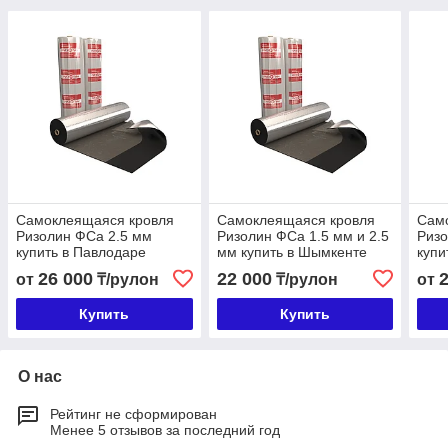
Самоклеящаяся кровля
Самоклеящаяся кровля
Сам
Ризолин ФСа 2.5 мм
Ризолин ФСа 1.5 мм и 2.5
Ризо
купить в Павлодаре
мм купить в Шымкенте
купи
26 000
22 000
от
₸/рулон
₸/рулон
от
Купить
Купить
О нас
Рейтинг не сформирован
Менее 5 отзывов за последний год