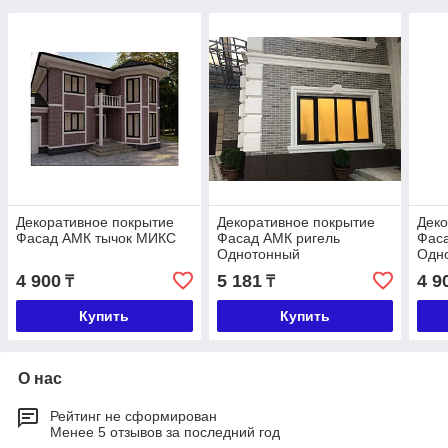
Декоративное покрытие
Декоративное покрытие
Деко
Фасад АМК тычок МИКС
Фасад АМК ригель
Фас
Однотонный
Одн
4 900
5 181
4 9
₸
₸
Купить
Купить
О нас
Рейтинг не сформирован
Менее 5 отзывов за последний год