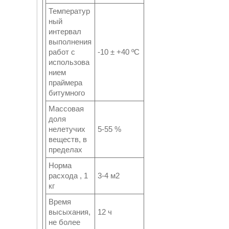
Температур
ный
интервал
выполнения
работ с
-10 ± +40 ºС
использова
нием
праймера
битумного
Массовая
доля
нелетучих
5-55 %
веществ, в
пределах
Норма
расхода , 1
3-4 м2
кг
Время
высыхания,
12 ч
не более