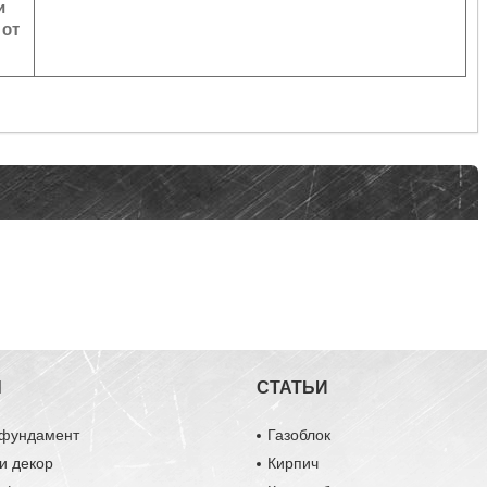
и
 от
Ы
СТАТЬИ
 фундамент
Газоблок
и декор
Кирпич