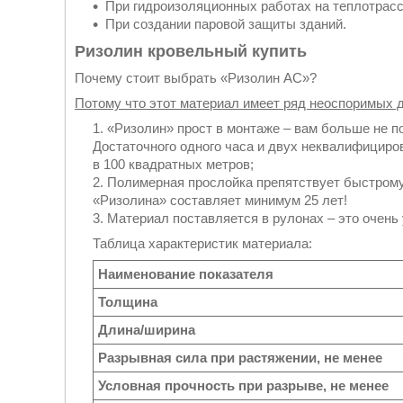
При гидроизоляционных работах на теплотрасс
При создании паровой защиты зданий.
Ризолин кровельный купить
Почему стоит выбрать «Ризолин АС»?
Потому что этот материал имеет ряд неоспоримых д
«Ризолин» прост в монтаже – вам больше не п
Достаточного одного часа и двух неквалифицир
в 100 квадратных метров;
Полимерная прослойка препятствует быстрому
«Ризолина» составляет минимум 25 лет!
Материал поставляется в рулонах – это очень 
Таблица характеристик материала:
Наименование показателя
Толщина
Длина/ширина
Разрывная сила при растяжении, не менее
Условная прочность при разрыве, не менее