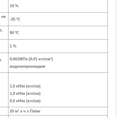
15 %
 не
-25 ºС
е,
60 ºС
1 %
0,001МПа (0,01 кгс/см²)
и
водонепроницаем
1,5 кН/м (кгс/см)
1,0 кН/м (кгс/см)
0,5 кН/м (кгс/см)
20 м² х ч х Па/мг