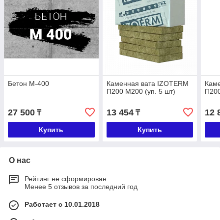
Бетон М-400
Каменная вата IZOTERM
Кам
П200 М200 (уп. 5 шт)
П200
27 500
13 454
12 
₸
₸
Купить
Купить
О нас
Рейтинг не сформирован
Менее 5 отзывов за последний год
Работает с 10.01.2018