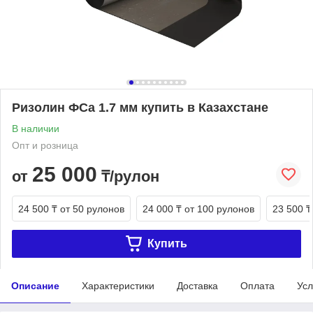
Ризолин ФСа 1.7 мм купить в Казахстане
В наличии
Опт и розница
25 000
от
₸/рулон
24 500 ₸
от 50 рулонов
24 000 ₸
от 100 рулонов
23 500 ₸
Купить
Описание
Характеристики
Доставка
Оплата
Усл