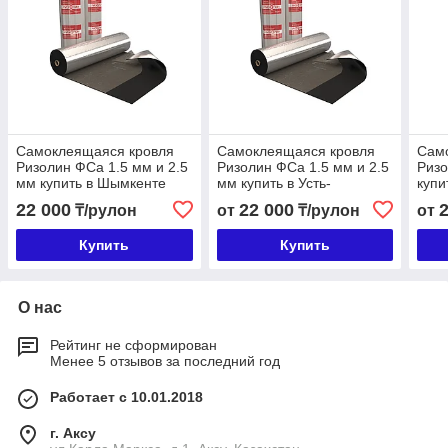
Самоклеящаяся кровля
Самоклеящаяся кровля
Сам
Ризолин ФСа 1.5 мм и 2.5
Ризолин ФСа 1.5 мм и 2.5
Ризо
мм купить в Шымкенте
мм купить в Усть-
купи
Каменогорске
22 000
22 000
₸/рулон
от
₸/рулон
от
Купить
Купить
О нас
Рейтинг не сформирован
Менее 5 отзывов за последний год
Работает с 10.01.2018
г. Аксу