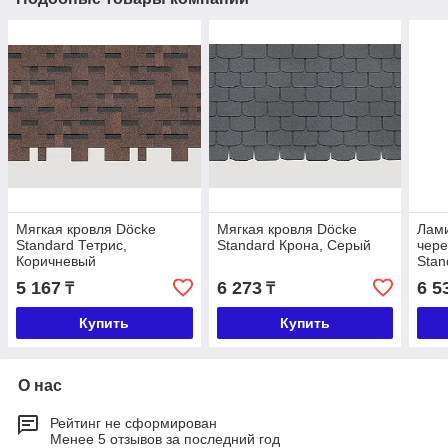
Мягкая кровля Döcke
Мягкая кровля Döcke
Лам
Standard Тетрис,
Standard Крона, Серый
чере
Коричневый
Stan
кор
5 167
6 273
6 5
₸
₸
Купить
Купить
О нас
Рейтинг не сформирован
Менее 5 отзывов за последний год