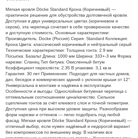
Мягкая кровля Döcke Standard Крона (Коричневый) —
практичное решение для обустройства долговечной кровли.
Доступная в двух универсальных цветах (коричневом и
сером), эта черепица сочетает в себе проверенное качество
и доступную стоимость. Основные характеристики:
Производитель: Docke (Россия) Серия: Standard Коллекция:
Крона Цвета: классический коричневый и нейтральный серый
Технические характеристики: Толщина гонта: 2.9 мм
Посыпка: Базальт Длина: 1000 мм Ширина: 333+-3 мм Форма
нарезки: Сланец Тип битума: Окисленный битум
Коэффициент перехлёста: 2.35 В упаковке: 3,1 кв.м.
Гарантия: 30 лет Применение: Подходит для частных домов,
дач, беседок и коммерческих зданий с уклоном крыши от 12°.
Универсальна в монтаже и надёжна в эксплуатации.
Особенности и выгоды: Однослойная битумная черепица с
оптимальным соотношением цена/качество. Сильное
сцепление гонтов за счёт клеевого слоя и точной геометрии.
Доступная цена при высоком уровне защиты. Разнообразие
форм нарезки и оттенков — легко подобрать под любой
фасад. Мягкая кровля Döcke Standard Крона (Коричневый) —
отличный выбор, если нужен надёжный и недорогой вариант
без компромиссов по внешнему виду. В наличии все
сопутствующие и комплектующие товары. Укомплектуем ваш