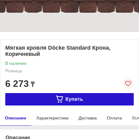
Мягкая кровля Döcke Standard Крона,
Коричневый
В наличии
Розница
6 273
₸
Купить
Описание
Характеристики
Доставка
Оплата
Усл
Описание