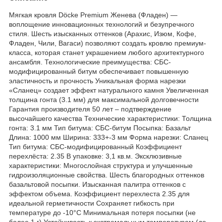
Мягкая кровля Döcke Premium Женева (Фладен) —
воплощение инновационных технологий и безупречного
стиля. Шесть изысканных оттенков (Арахис, Изюм, Кофе,
Фладен, Чили, Вагаси) позволяют создать кровлю премиум-
класса, которая станет украшением любого архитектурного
ансамбля. Технологические преимущества: СБС-
модифицированный битум обеспечивает повышенную
эластичность и прочность Уникальная форма нарезки
«Сланец» создает эффект натурального камня Увеличенная
толщина гонта (3.1 мм) для максимальной долговечности
Гарантия производителя 50 лет – подтверждение
высочайшего качества Технические характеристики: Толщина
гонта: 3.1 мм Тип битума: СБС-битум Посыпка: Базальт
Длина: 1000 мм Ширина: 333+-3 мм Форма нарезки: Сланец
Тип битума: СБС-модифицированный Коэффициент
перехлёста: 2.35 В упаковке: 3,1 кв.м. Эксклюзивные
характеристики: Многослойная структура и улучшенные
гидроизоляционные свойства. Шесть благородных оттенков
базальтовой посыпки. Изысканная палитра оттенков с
эффектом объема. Коэффициент перехлеста 2.35 для
идеальной герметичности Сохраняет гибкость при
температуре до -10°C Минимальная потеря посыпки (не
более 1 г) Устойчивость к экстремальным температурам (до