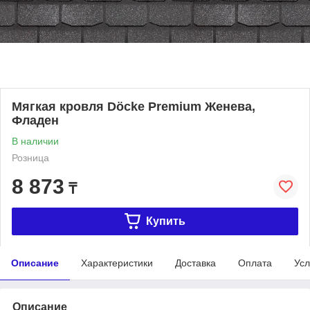
Мягкая кровля Döcke Premium Женева,
Фладен
В наличии
Розница
8 873
₸
Купить
Описание
Характеристики
Доставка
Оплата
Усл
Описание