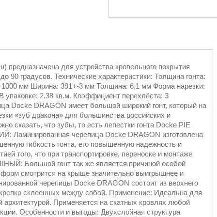
н) предназначена для устройства кровельного покрытия
до 90 градусов. Технические характеристики: Толщина гонта:
: 1000 мм Ширина: 391+-3 мм Толщина: 6,1 мм Форма нарезки:
упаковке: 2,38 кв.м. Коэффициент перехлёста: 3
а Docke DRAGON имеет большой широкий гонт, который на
езки «зуб дракона» для большинства российских и
о сказать, что зубы, то есть лепестки гонта Docke PIE
ИЙ: Ламинированная черепица Docke DRAGON изготовлена
енную гибкость гонта, его повышенную надежность и
ией того, что при транспортировке, переноске и монтаже
ОШНЫЙ: Большой гонт так же является причиной особой
х форм смотрится на крыше значительно выигрышнее и
нированной черепицы Docke DRAGON состоит из верхнего
 крепко склеенных между собой. Применение: Идеальна для
й архитектурой. Применяется на скатных кровлях любой
кции. Особенности и выгоды: Двухслойная структура