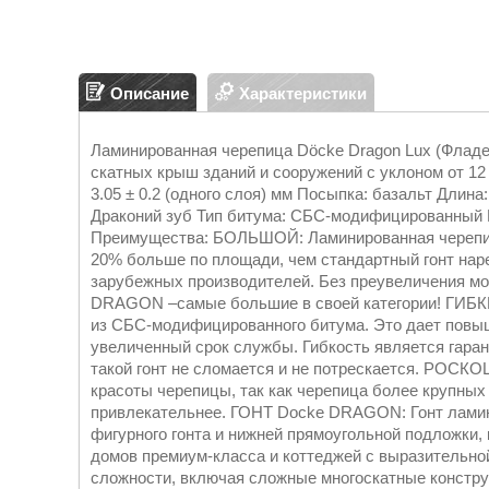
Описание
Характеристики
Ламинированная черепица Döcke Dragon Lux (Фладе
скатных крыш зданий и сооружений с уклоном от 12 
3.05 ± 0.2 (одного слоя) мм Посыпка: базальт Длина
Драконий зуб Тип битума: СБС-модифицированный В 
Преимущества: БОЛЬШОЙ: Ламинированная черепиц
20% больше по площади, чем стандартный гонт нар
зарубежных производителей. Без преувеличения можн
DRAGON –самые большие в своей категории! ГИБК
из СБС-модифицированного битума. Это дает повыш
увеличенный срок службы. Гибкость является гарант
такой гонт не сломается и не потрескается. РОСК
красоты черепицы, так как черепица более крупны
привлекательнее. ГОНТ Docke DRAGON: Гонт лами
фигурного гонта и нижней прямоугольной подложки,
домов премиум-класса и коттеджей с выразительно
сложности, включая сложные многоскатные констру