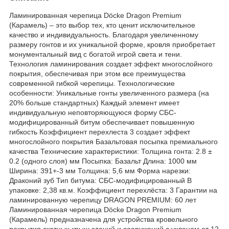
Ламинированная черепица Döcke Dragon Premium
(Карамель) – это выбор тех, кто ценит исключительное
качество и индивидуальность. Благодаря увеличенному
размеру гонтов и их уникальной форме, кровля приобретает
монументальный вид с богатой игрой света и тени.
Технология ламинирования создает эффект многослойного
покрытия, обеспечивая при этом все преимущества
современной гибкой черепицы. Технологические
особенности: Уникальные гонты увеличенного размера (на
20% больше стандартных) Каждый элемент имеет
индивидуальную неповторяющуюся форму СБС-
модифицированный битум обеспечивает повышенную
гибкость Коэффициент перехлеста 3 создает эффект
многослойного покрытия Базальтовая посыпка премиального
качества Технические характеристики: Толщина гонта: 2.8 ±
0.2 (одного слоя) мм Посыпка: Базальт Длина: 1000 мм
Ширина: 391+-3 мм Толщина: 5,6 мм Форма нарезки:
Драконий зуб Тип битума: СБС-модифицированный В
упаковке: 2,38 кв.м. Коэффициент перехлёста: 3 Гарантии на
ламинированную черепицу DRAGON PREMIUM: 60 лет
Ламинированная черепица Döcke Dragon Premium
(Карамель) предназначена для устройства кровельного
покрытия скатных крыш зданий и сооружений с уклоном от 12