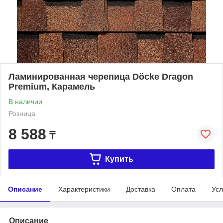
Ламинированная черепица Döcke Dragon
Premium, Карамель
В наличии
Розница
8 588
₸
Купить
Описание
Характеристики
Доставка
Оплата
Усл
Описание