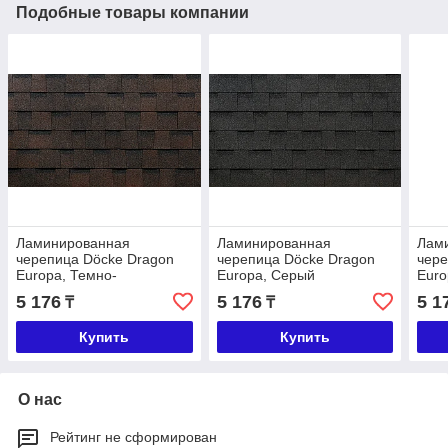
Подобные товары компании
Ламинированная
Ламинированная
Лам
черепица Döcke Dragon
черепица Döcke Dragon
чере
Europa, Темно-
Europa, Серый
Euro
коричневый
кор
5 176
5 176
5 1
₸
₸
Купить
Купить
О нас
Рейтинг не сформирован