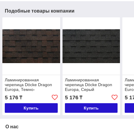
Подобные товары компании
Ламинированная
Ламинированная
Лам
черепица Döcke Dragon
черепица Döcke Dragon
чере
Europa, Темно-
Europa, Серый
Euro
коричневый
кор
5 176
5 176
5 1
₸
₸
Купить
Купить
О нас