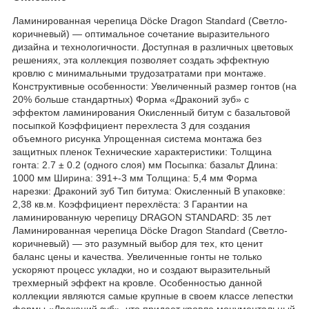
Ламинированная черепица Döcke Dragon Standard (Светло-
коричневый) — оптимальное сочетание выразительного
дизайна и технологичности. Доступная в различных цветовых
решениях, эта коллекция позволяет создать эффектную
кровлю с минимальными трудозатратами при монтаже.
Конструктивные особенности: Увеличенный размер гонтов (на
20% больше стандартных) Форма «Драконий зуб» с
эффектом ламинирования Окисленный битум с базальтовой
посыпкой Коэффициент перехлеста 3 для создания
объемного рисунка Упрощенная система монтажа без
защитных пленок Технические характеристики: Толщина
гонта: 2.7 ± 0.2 (одного слоя) мм Посыпка: базальт Длина:
1000 мм Ширина: 391+-3 мм Толщина: 5,4 мм Форма
нарезки: Драконий зуб Тип битума: Окисленный В упаковке:
2,38 кв.м. Коэффициент перехлёста: 3 Гарантии на
ламинированную черепицу DRAGON STANDARD: 35 лет
Ламинированная черепица Döcke Dragon Standard (Светло-
коричневый) — это разумный выбор для тех, кто ценит
баланс цены и качества. Увеличенные гонты не только
ускоряют процесс укладки, но и создают выразительный
трехмерный эффект на кровле. Особенностью данной
коллекции являются самые крупные в своем классе лепестки
формы «Драконий зуб», что придает кровле монументальный