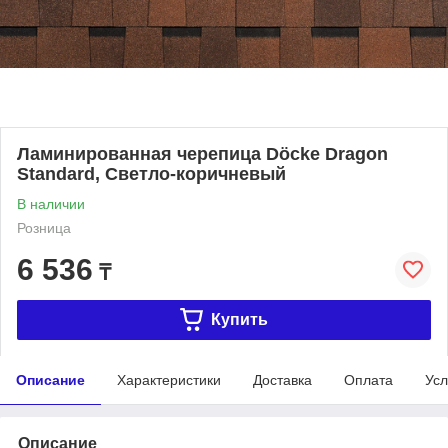
Ламинированная черепица Döcke Dragon
Standard, Светло-коричневый
В наличии
Розница
6 536
₸
Купить
Описание
Характеристики
Доставка
Оплата
Усл
Описание