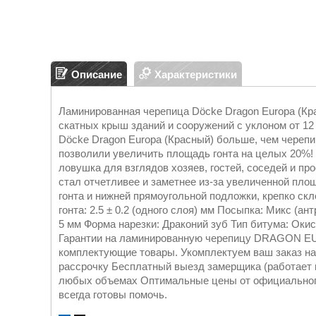
Описание
Характеристики
Ламинированная черепица Döcke Dragon Europa (Кр
скатных крыш зданий и сооружений с уклоном от 12
Döcke Dragon Europa (Красный) больше, чем черепи
позволили увеличить площадь гонта на целых 20%!
ловушка для взглядов хозяев, гостей, соседей и п
стал отчетливее и заметнее из-за увеличенной площ
гонта и нижней прямоугольной подложки, крепко ск
гонта: 2.5 ± 0.2 (одного слоя) мм Посыпка: Микс (а
5 мм Форма нарезки: Драконий зуб Тип битума: Окис
Гарантии на ламинированную черепицу DRAGON EU
комплектующие товары. Укомплектуем ваш заказ на
рассрочку Бесплатный выезд замерщика (работает н
любых объемах Оптимальные цены от официального
всегда готовы помочь.