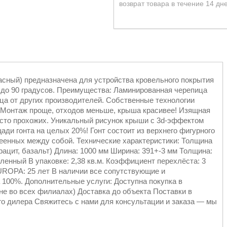
возврат товара в течение 14 дн
асный) предназначена для устройства кровельного покрытия
 до 90 градусов. Преимущества: Ламинированная черепица
ца от других производителей. Собственные технологии
 Монтаж проще, отходов меньше, крыша красивее! Изящная
росто прохожих. Уникальный рисунок крыши с 3d-эффектом
ади гонта на целых 20%! Гонт состоит из верхнего фигурного
леенных между собой. Технические характеристики: Толщина
нтрацит, базальт) Длина: 1000 мм Ширина: 391+-3 мм Толщина:
ленный В упаковке: 2,38 кв.м. Коэффициент перехлёста: 3
ROPA: 25 лет В наличии все сопутствующие и
 100%. Дополнительные услуги: Доступна покупка в
е во всех филиалах) Доставка до объекта Поставки в
 дилера Свяжитесь с нами для консультации и заказа — мы