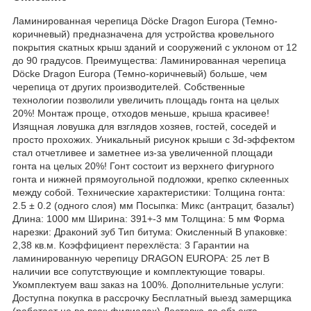
Ламинированная черепица Döcke Dragon Europa (Темно-
коричневый) предназначена для устройства кровельного
покрытия скатных крыш зданий и сооружений с уклоном от 12
до 90 градусов. Преимущества: Ламинированная черепица
Döcke Dragon Europa (Темно-коричневый) больше, чем
черепица от других производителей. Собственные
технологии позволили увеличить площадь гонта на целых
20%! Монтаж проще, отходов меньше, крыша красивее!
Изящная ловушка для взглядов хозяев, гостей, соседей и
просто прохожих. Уникальный рисунок крыши с 3d-эффектом
стал отчетливее и заметнее из-за увеличенной площади
гонта на целых 20%! Гонт состоит из верхнего фигурного
гонта и нижней прямоугольной подложки, крепко склеенных
между собой. Технические характеристики: Толщина гонта:
2.5 ± 0.2 (одного слоя) мм Посыпка: Микс (антрацит, базальт)
Длина: 1000 мм Ширина: 391+-3 мм Толщина: 5 мм Форма
нарезки: Драконий зуб Тип битума: Окисленный В упаковке:
2,38 кв.м. Коэффициент перехлёста: 3 Гарантии на
ламинированную черепицу DRAGON EUROPA: 25 лет В
наличии все сопутствующие и комплектующие товары.
Укомплектуем ваш заказ на 100%. Дополнительные услуги:
Доступна покупка в рассрочку Бесплатный выезд замерщика
(работает не во всех филиалах) Доставка до объекта