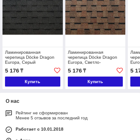
Ламинированная
Ламинированная
Лам
черепица Döcke Dragon
черепица Döcke Dragon
чере
Europa, Серый
Europa, Светло-
Euro
коричневый
5 176
5 176
5 1
₸
₸
Купить
Купить
О нас
Рейтинг не сформирован
Менее 5 отзывов за последний год
Работает с 10.01.2018