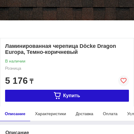
Ламинированная черепица Döcke Dragon
Europa, Темно-коричневый
В наличии
Розница
5 176
₸
Купить
Описание
Характеристики
Доставка
Оплата
Усл
Описание