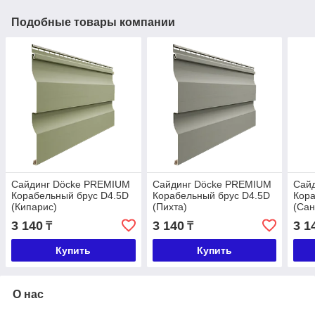
Подобные товары компании
Сайдинг Döcke PREMIUM
Сайдинг Döcke PREMIUM
Сай
Корабельный брус D4.5D
Корабельный брус D4.5D
Кора
(Кипарис)
(Пихта)
(Сан
3 140
3 140
3 1
₸
₸
Купить
Купить
О нас