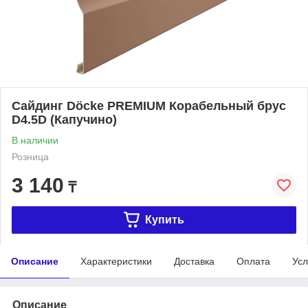
Сайдинг Döcke PREMIUM Корабельный брус
D4.5D (Капучино)
В наличии
Розница
3 140
₸
Купить
Описание
Характеристики
Доставка
Оплата
Усл
Описание