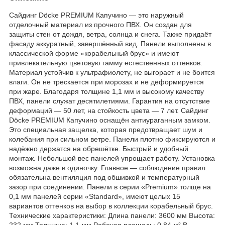
Сайдинг Döcke PREMIUM Капучино — это наружный
отделочный материал из прочного ПВХ. Он создан для
защиты стен от дождя, ветра, солнца и снега. Также придаёт
фасаду аккуратный, завершённый вид. Панели выполнены в
классической форме «корабельный брус» и имеют
привлекательную цветовую гамму естественных оттенков.
Материал устойчив к ультрафиолету, не выгорает и не боится
влаги. Он не трескается при морозах и не деформируется
при жаре. Благодаря толщине 1,1 мм и высокому качеству
ПВХ, панели служат десятилетиями. Гарантия на отсутствие
деформаций — 50 лет, на стойкость цвета — 7 лет. Сайдинг
Döcke PREMIUM Капучино оснащён антиураганным замком.
Это специальная защелка, которая предотвращает шум и
колебания при сильном ветре. Панели плотно фиксируются и
надёжно держатся на обрешётке. Быстрый и удобный
монтаж. Небольшой вес панелей упрощает работу. Установка
возможна даже в одиночку. Главное — соблюдение правил:
обязательна вентиляция под обшивкой и температурный
зазор при соединении. Панели в серии «Premium» толще на
0,1 мм панелей серии «Standard», имеют целых 15
вариантов оттенков на выбор в коллекции корабельный брус.
Технические характеристики: Длина панели: 3600 мм Высота:
232 мм Толщина: 1,1 мм Рабочая площадь: 0,84 м² В