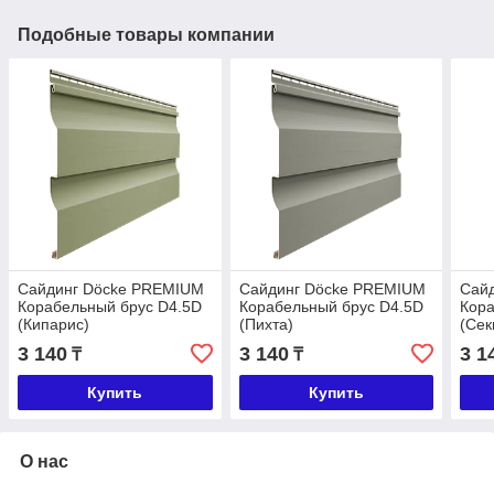
Подобные товары компании
Сайдинг Döcke PREMIUM
Сайдинг Döcke PREMIUM
Сай
Корабельный брус D4.5D
Корабельный брус D4.5D
Кора
(Кипарис)
(Пихта)
(Сек
3 140
3 140
3 1
₸
₸
Купить
Купить
О нас