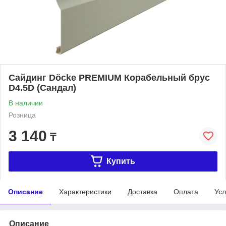
Сайдинг Döcke PREMIUM Корабельный брус
D4.5D (Сандал)
В наличии
Розница
3 140
₸
Купить
Описание
Характеристики
Доставка
Оплата
Усл
Описание