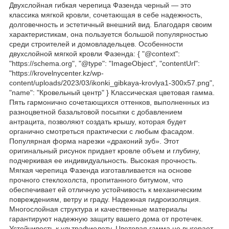
Двухслойная гибкая черепица Фазенда черный — это
классика мягкой кровли, сочетающая в себе надежность,
долговечность и эстетичный внешний вид. Благодаря своим
характеристикам, она пользуется большой популярностью
среди строителей и домовладельцев. Особенности
двухслойной мягкой кровли Фазенда: { "@context":
"https://schema.org", "@type": "ImageObject", "contentUrl":
"https://krovelnycenter.kz/wp-
content/uploads/2023/03/ikonki_gibkaya-krovlya1-300x57.png",
"name": "Кровельный центр" } Классическая цветовая гамма.
Пять гармонично сочетающихся оттенков, выполненных из
разноцветной базальтовой посыпки с добавлением
антрацита, позволяют создать крышу, которая будет
органично смотреться практически с любым фасадом.
Популярная форма нарезки «драконий зуб». Этот
оригинальный рисунок придает кровле объем и глубину,
подчеркивая ее индивидуальность. Высокая прочность.
Мягкая черепица Фазенда изготавливается на основе
прочного стеклохолста, пропитанного битумом, что
обеспечивает ей отличную устойчивость к механическим
повреждениям, ветру и граду. Надежная гидроизоляция.
Многослойная структура и качественные материалы
гарантируют надежную защиту вашего дома от протечек.
Устойчивость к ультрафиолету. Цветовая гамма не выгорает