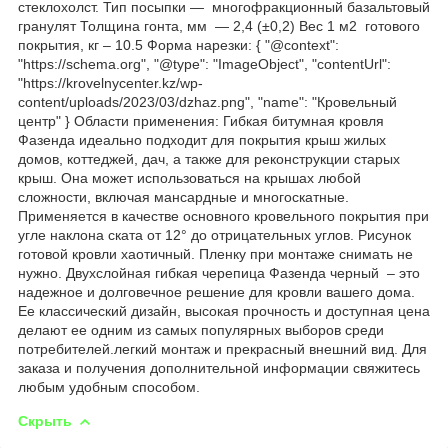
стеклохолст. Тип посыпки — многофракционный базальтовый
гранулят Толщина гонта, мм — 2,4 (±0,2) Вес 1 м2 готового
покрытия, кг – 10.5 Форма нарезки: { "@context":
"https://schema.org", "@type": "ImageObject", "contentUrl":
"https://krovelnycenter.kz/wp-
content/uploads/2023/03/dzhaz.png", "name": "Кровельный
центр" } Области применения: Гибкая битумная кровля
Фазенда идеально подходит для покрытия крыш жилых
домов, коттеджей, дач, а также для реконструкции старых
крыш. Она может использоваться на крышах любой
сложности, включая мансардные и многоскатные.
Применяется в качестве основного кровельного покрытия при
угле наклона ската от 12° до отрицательных углов. Рисунок
готовой кровли хаотичный. Пленку при монтаже снимать не
нужно. Двухслойная гибкая черепица Фазенда черный – это
надежное и долговечное решение для кровли вашего дома.
Ее классический дизайн, высокая прочность и доступная цена
делают ее одним из самых популярных выборов среди
потребителей.легкий монтаж и прекрасный внешний вид. Для
заказа и получения дополнительной информации свяжитесь
любым удобным способом.
Скрыть