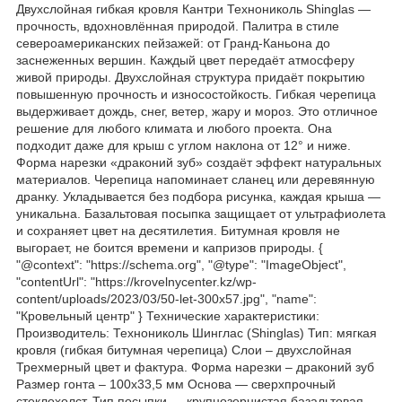
Двухслойная гибкая кровля Кантри Технониколь Shinglas —
прочность, вдохновлённая природой. Палитра в стиле
североамериканских пейзажей: от Гранд-Каньона до
заснеженных вершин. Каждый цвет передаёт атмосферу
живой природы. Двухслойная структура придаёт покрытию
повышенную прочность и износостойкость. Гибкая черепица
выдерживает дождь, снег, ветер, жару и мороз. Это отличное
решение для любого климата и любого проекта. Она
подходит даже для крыш с углом наклона от 12° и ниже.
Форма нарезки «драконий зуб» создаёт эффект натуральных
материалов. Черепица напоминает сланец или деревянную
дранку. Укладывается без подбора рисунка, каждая крыша —
уникальна. Базальтовая посыпка защищает от ультрафиолета
и сохраняет цвет на десятилетия. Битумная кровля не
выгорает, не боится времени и капризов природы. {
"@context": "https://schema.org", "@type": "ImageObject",
"contentUrl": "https://krovelnycenter.kz/wp-
content/uploads/2023/03/50-let-300x57.jpg", "name":
"Кровельный центр" } Технические характеристики:
Производитель: Технониколь Шинглас (Shinglas) Тип: мягкая
кровля (гибкая битумная черепица) Слои – двухслойная
Трехмерный цвет и фактура. Форма нарезки – драконий зуб
Размер гонта – 100х33,5 мм Основа — сверхпрочный
стеклохолст. Тип посыпки — крупнозернистая базальтовая