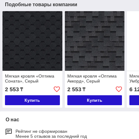
Подобные товары компании
Мягкая кровля «Оптима
Мягкая кровля «Оптима
Мягк
Соната», Серый
Аккорд», Серый
Умб
2 553
2 553
6 1
₸
₸
Купить
Купить
О нас
Рейтинг не сформирован
Менее 5 отзывов за последний год