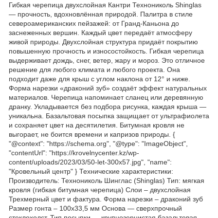
Гибкая черепица двухслойная Кантри Технониколь Shinglas
— прочность, вдохновлённая природой. Палитра в стиле
североамериканских пейзажей: от Гранд-Каньона до
заснеженных вершин. Каждый цвет передаёт атмосферу
живой природы. Двухслойная структура придаёт покрытию
повышенную прочность и износостойкость. Гибкая черепица
выдерживает дождь, снег, ветер, жару и мороз. Это отличное
решение для любого климата и любого проекта. Она
подходит даже для крыш с углом наклона от 12° и ниже.
Форма нарезки «драконий зуб» создаёт эффект натуральных
материалов. Черепица напоминает сланец или деревянную
дранку. Укладывается без подбора рисунка, каждая крыша —
уникальна. Базальтовая посыпка защищает от ультрафиолета
и сохраняет цвет на десятилетия. Битумная кровля не
выгорает, не боится времени и капризов природы. {
"@context": "https://schema.org", "@type": "ImageObject",
"contentUrl": "https://krovelnycenter.kz/wp-
content/uploads/2023/03/50-let-300x57.jpg", "name":
"Кровельный центр" } Технические характеристики:
Производитель: Технониколь Шинглас (Shinglas) Тип: мягкая
кровля (гибкая битумная черепица) Слои – двухслойная
Трехмерный цвет и фактура. Форма нарезки – драконий зуб
Размер гонта – 100х33,5 мм Основа — сверхпрочный
стеклохолст. Тип посыпки — крупнозернистая базальтовая