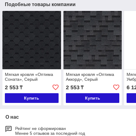
Подобные товары компании
Мягкая кровля «Оптима
Мягкая кровля «Оптима
Мягк
Соната», Серый
Аккорд», Серый
Умб
2 553
2 553
6 1
₸
₸
Купить
Купить
О нас
Рейтинг не сформирован
Менее 5 отзывов за последний год