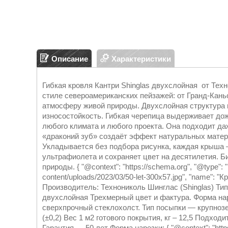
Описание
Характеристики
Гибкая кровля Кантри Shinglas двухслойная от Тех
стиле североамериканских пейзажей: от Гранд-Кан
атмосферу живой природы. Двухслойная структура
износостойкость. Гибкая черепица выдерживает дожд
любого климата и любого проекта. Она подходит даж
«драконий зуб» создаёт эффект натуральных матер
Укладывается без подбора рисунка, каждая крыша 
ультрафиолета и сохраняет цвет на десятилетия. Би
природы. { "@context": "https://schema.org", "@type": "
content/uploads/2023/03/50-let-300x57.jpg", "name": 
Производитель: Технониколь Шинглас (Shinglas) Тип
двухслойная Трехмерный цвет и фактура. Форма нар
сверхпрочный стеклохолст. Тип посыпки — крупнозе
(±0,2) Вес 1 м2 готового покрытия, кг – 12,5 Подход
Гарантия — 50 лет Форма нарезки: { "@context": "https