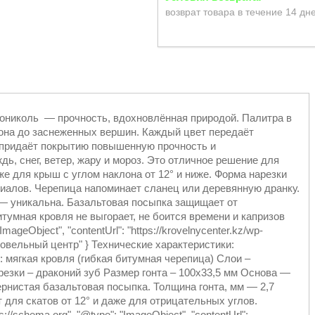
возврат товара в течение 14 дн
нониколь — прочность, вдохновлённая природой. Палитра в
ьона до заснеженных вершин. Каждый цвет передаёт
 придаёт покрытию повышенную прочность и
ь, снег, ветер, жару и мороз. Это отличное решение для
е для крыш с углом наклона от 12° и ниже. Форма нарезки
иалов. Черепица напоминает сланец или деревянную дранку.
— уникальна. Базальтовая посыпка защищает от
тумная кровля не выгорает, не боится времени и капризов
ImageObject", "contentUrl": "https://krovelnycenter.kz/wp-
"Кровельный центр" } Технические характеристики:
: мягкая кровля (гибкая битумная черепица) Слои –
езки – драконий зуб Размер гонта – 100х33,5 мм Основа —
рнистая базальтовая посыпка. Толщина гонта, мм — 2,7
ит для скатов от 12° и даже для отрицательных углов.
://schema.org", "@type": "ImageObject", "contentUrl":