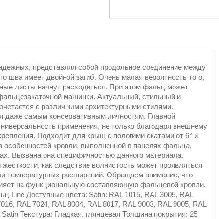
надежных, представляя собой продольное соединение между
 шва имеет двойной загиб. Очень малая вероятность того,
ьные листы начнут расходиться. При этом фальц может
 фальцезакаточной машинки. Актуальный, стильный и
очетается с различными архитектурными стилями.
ся даже самым консервативным личностям. Главной
универсальность применения, не только благодаря внешнему
крепления. Подходит для крыш с пологими скатами от 6° и
з особенностей кровли, выполненной в панелях фальца,
нах. Вызвана она специфичностью данного материала.
 жесткости, как следствие волнистость может проявляться
или температурных расширений. Обращаем внимание, что
влияет на функциональную составляющую фальцевой кровли.
ц Line Доступные цвета: Satin: RAL 1015, RAL 3005, RAL
7016, RAL 7024, RAL 8004, RAL 8017, RAL 9003, RAL 9005, RAL
 Satin Текстура: Гладкая, глянцевая Толщина покрытия: 25