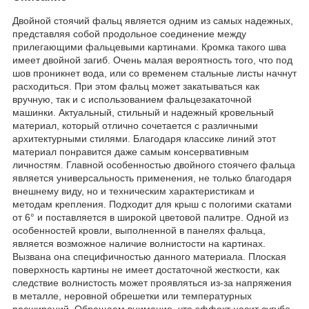
Двойной стоячий фальц является одним из самых надежных,
представляя собой продольное соединение между
прилегающими фальцевыми картинами. Кромка такого шва
имеет двойной загиб. Очень малая вероятность того, что под
шов проникнет вода, или со временем стальные листы начнут
расходиться. При этом фальц может закатываться как
вручную, так и с использованием фальцезакаточной
машинки. Актуальный, стильный и надежный кровельный
материал, который отлично сочетается с различными
архитектурными стилями. Благодаря классике линий этот
материал понравится даже самым консервативным
личностям. Главной особенностью двойного стоячего фальца
является универсальность применения, не только благодаря
внешнему виду, но и техническим характеристикам и
методам крепления. Подходит для крыш с пологими скатами
от 6° и поставляется в широкой цветовой палитре. Одной из
особенностей кровли, выполненной в панелях фальца,
является возможное наличие волнистости на картинах.
Вызвана она специфичностью данного материала. Плоская
поверхность картины не имеет достаточной жесткости, как
следствие волнистость может проявляться из-за напряжения
в металле, неровной обрешетки или температурных
расширений. Обращаем внимание, что эффект носит сугубо