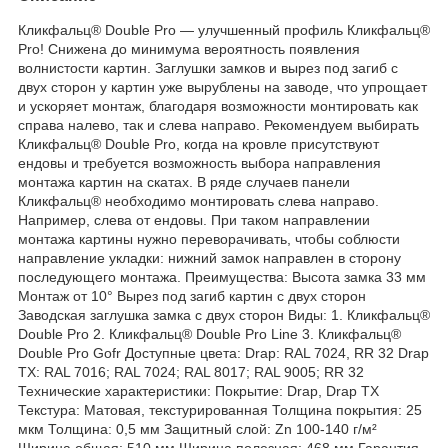
Кликфальц® Dоublе Pro — улучшенный профиль Кликфальц®
Pro! Снижена до минимума вероятность появления
волнистости картин. Заглушки замков и вырез под загиб c
двух сторон у картин уже вырублены на заводе, что упрощает
и ускоряет монтаж, благодаря возможности монтировать как
справа налево, так и слева направо. Рекомендуем выбирать
Кликфальц® Dоublе Pro, когда на кровле присутствуют
ендовы и требуется возможность выбора направления
монтажа картин на скатах. В ряде случаев панели
Кликфальц® необходимо монтировать слева направо.
Например, слева от ендовы. При таком направлении
монтажа картины нужно переворачивать, чтобы соблюсти
направление укладки: нижний замок направлен в сторону
последующего монтажа. Преимущества: Высота замка 33 мм
Монтаж от 10° Вырез под загиб картин с двух сторон
Заводская заглушка замка с двух сторон Виды: 1. Кликфальц®
Double Pro 2. Кликфальц® Double Pro Line 3. Кликфальц®
Double Pro Gofr Доступные цвета: Drap: RAL 7024, RR 32 Drap
ТХ: RAL 7016; RAL 7024; RAL 8017; RAL 9005; RR 32
Технические характеристики: Покрытие: Drap, Drap TX
Текстура: Матовая, текстурированная Толщина покрытия: 25
мкм Толщина: 0,5 мм Защитный слой: Zn 100-140 г/м²
Ширина общая: 510 мм Ширина полезная: 468 мм Гарантия