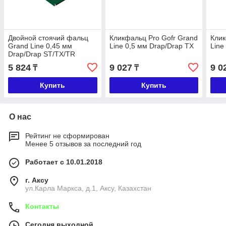
Двойной стоячий фальц
Кликфальц Pro Gofr Grand
Клик
Grand Line 0,45 мм
Line 0,5 мм Drap/Drap TX
Line
Drap/Drap ST/TX/TR
5 824
9 027
9 0
₸
₸
Купить
Купить
О нас
Рейтинг не сформирован
Менее 5 отзывов за последний год
Работает с 10.01.2018
г. Аксу
ул.Карла Маркса, д.1, Аксу, Казахстан
Контакты
Сегодня выходной