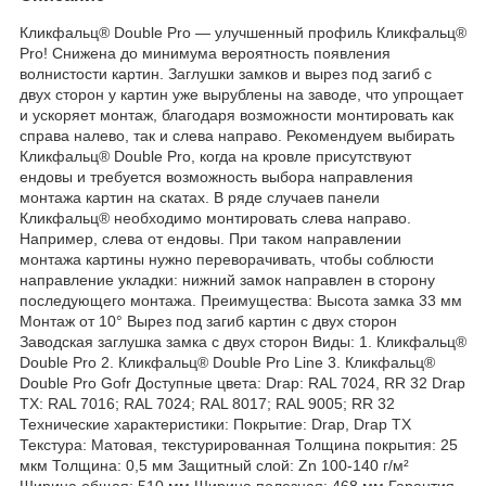
Кликфальц® Dоublе Pro — улучшенный профиль Кликфальц®
Pro! Снижена до минимума вероятность появления
волнистости картин. Заглушки замков и вырез под загиб c
двух сторон у картин уже вырублены на заводе, что упрощает
и ускоряет монтаж, благодаря возможности монтировать как
справа налево, так и слева направо. Рекомендуем выбирать
Кликфальц® Dоublе Pro, когда на кровле присутствуют
ендовы и требуется возможность выбора направления
монтажа картин на скатах. В ряде случаев панели
Кликфальц® необходимо монтировать слева направо.
Например, слева от ендовы. При таком направлении
монтажа картины нужно переворачивать, чтобы соблюсти
направление укладки: нижний замок направлен в сторону
последующего монтажа. Преимущества: Высота замка 33 мм
Монтаж от 10° Вырез под загиб картин с двух сторон
Заводская заглушка замка с двух сторон Виды: 1. Кликфальц®
Double Pro 2. Кликфальц® Double Pro Line 3. Кликфальц®
Double Pro Gofr Доступные цвета: Drap: RAL 7024, RR 32 Drap
ТХ: RAL 7016; RAL 7024; RAL 8017; RAL 9005; RR 32
Технические характеристики: Покрытие: Drap, Drap TX
Текстура: Матовая, текстурированная Толщина покрытия: 25
мкм Толщина: 0,5 мм Защитный слой: Zn 100-140 г/м²
Ширина общая: 510 мм Ширина полезная: 468 мм Гарантия