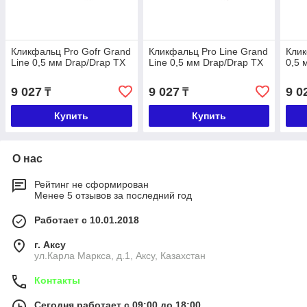
Кликфальц Pro Gofr Grand
Кликфальц Pro Line Grand
Клик
Line 0,5 мм Drap/Drap TX
Line 0,5 мм Drap/Drap TX
0,5 
9 027
9 027
9 0
₸
₸
Купить
Купить
О нас
Рейтинг не сформирован
Менее 5 отзывов за последний год
Работает с 10.01.2018
г. Аксу
ул.Карла Маркса, д.1, Аксу, Казахстан
Контакты
Сегодня работает с 09:00 до 18:00