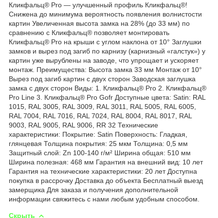
Кликфальц® Pro — улучшенный профиль Кликфальц®!
Снижена до минимума вероятность появления волнистости
картин Увеличенная высота замка на 28% (до 33 мм) по
сравнению с Кликфальц® позволяет монтировать
Кликфальц® Pro на крыши с углом наклона от 10° Заглушки
замков и вырез под загиб по карнизу (карнизный «галстук») у
картин уже вырублены на заводе, что упрощает и ускоряет
монтаж. Преимущества: Высота замка 33 мм Монтаж от 10°
Вырез под загиб картин с двух сторон Заводская заглушка
замка с двух сторон Виды: 1. Кликфальц® Pro 2. Кликфальц®
Pro Line 3. Кликфальц® Pro Gofr Доступные цвета: Satin: RAL
1015, RAL 3005, RAL 3009, RAL 3011, RAL 5005, RAL 6005,
RAL 7004, RAL 7016, RAL 7024, RAL 8004, RAL 8017, RAL
9003, RAL 9005, RAL 9006, RR 32 Технические
характеристики: Покрытие: Satin Поверхность: Гладкая,
глянцевая Толщина покрытия: 25 мкм Толщина: 0,5 мм
Защитный слой: Zn 100-140 г/м² Ширина общая: 510 мм
Ширина полезная: 468 мм Гарантия на внешний вид: 10 лет
Гарантия на технические характеристики: 20 лет Доступна
покупка в рассрочку Доставка до объекта Бесплатный выезд
замерщика Для заказа и получения дополнительной
информации свяжитесь с нами любым удобным способом.
Скрыть